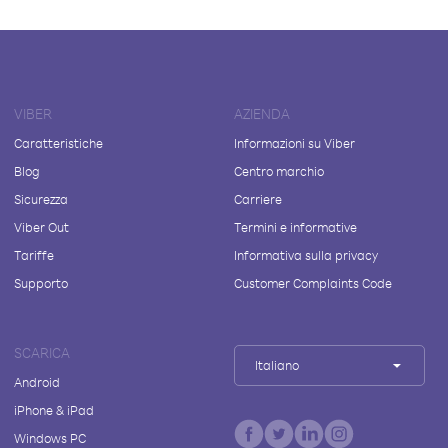
VIBER
AZIENDA
Caratteristiche
Informazioni su Viber
Blog
Centro marchio
Sicurezza
Carriere
Viber Out
Termini e informative
Tariffe
Informativa sulla privacy
Supporto
Customer Complaints Code
SCARICA
Italiano
Android
iPhone & iPad
Windows PC