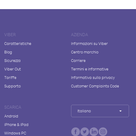
VIBER
AZIENDA
Caratteristiche
Informazioni su Viber
Blog
Centro marchio
Sicurezza
Carriere
Viber Out
Termini e informative
Tariffe
Informativa sulla privacy
Supporto
Customer Complaints Code
SCARICA
Italiano
Android
iPhone & iPad
Windows PC