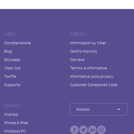
VIBER
AZIENDA
Caratteristiche
Informazioni su Viber
Blog
Centro marchio
Sicurezza
Carriere
Viber Out
Termini e informative
Tariffe
Informativa sulla privacy
Supporto
Customer Complaints Code
SCARICA
Italiano
Android
iPhone & iPad
Windows PC