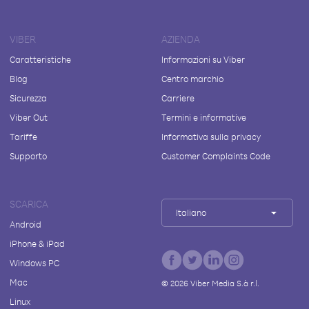
VIBER
AZIENDA
Caratteristiche
Informazioni su Viber
Blog
Centro marchio
Sicurezza
Carriere
Viber Out
Termini e informative
Tariffe
Informativa sulla privacy
Supporto
Customer Complaints Code
SCARICA
Italiano
Android
iPhone & iPad
Windows PC
Mac
©
2026
Viber Media S.à r.l.
Linux