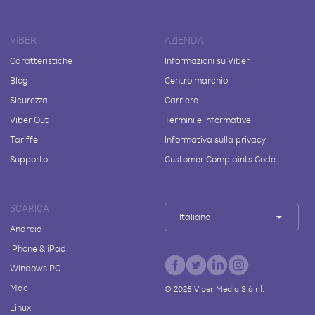
VIBER
AZIENDA
Caratteristiche
Informazioni su Viber
Blog
Centro marchio
Sicurezza
Carriere
Viber Out
Termini e informative
Tariffe
Informativa sulla privacy
Supporto
Customer Complaints Code
SCARICA
Italiano
Android
iPhone & iPad
Windows PC
Mac
©
2026
Viber Media S.à r.l.
Linux