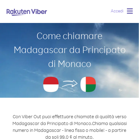
Accedi
Togg
navig
Come chiamare
Madagascar da Principato
di Monaco
Con Viber Out puoi effettuare chiamate di qualità verso
Madagascar da Principato di Monaco.
Chiama qualsiasi
numero in Madagascar - linea fissa o mobile! - a partire
da soli 99.0 ¢ al minuto.