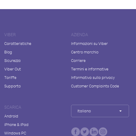
VIBER
AZIENDA
Caratteristiche
Informazioni su Viber
Blog
Centro marchio
Sicurezza
Carriere
Viber Out
Termini e informative
Tariffe
Informativa sulla privacy
Supporto
Customer Complaints Code
SCARICA
Italiano
Android
iPhone & iPad
Windows PC