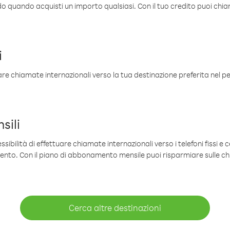
ldo quando acquisti un importo qualsiasi. Con il tuo credito puoi chia
i
are chiamate internazionali verso la tua destinazione preferita nel per
sili
sibilità di effettuare chiamate internazionali verso i telefoni fissi e c
mento. Con il piano di abbonamento mensile puoi risparmiare sulle c
Cerca altre destinazioni