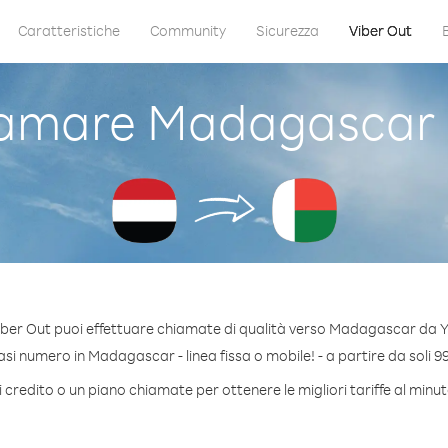
Caratteristiche
Community
Sicurezza
Viber Out
amare Madagascar
iber Out puoi effettuare chiamate di qualità verso Madagascar da 
si numero in Madagascar - linea fissa o mobile! - a partire da soli 99
 credito o un piano chiamate per ottenere le migliori tariffe al mi