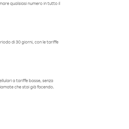
mare qualsiasi numero in tutto il
iodo di 30 giorni, con le tariffe
ellulari a tariffe basse, senza
hiamate che stai già facendo.