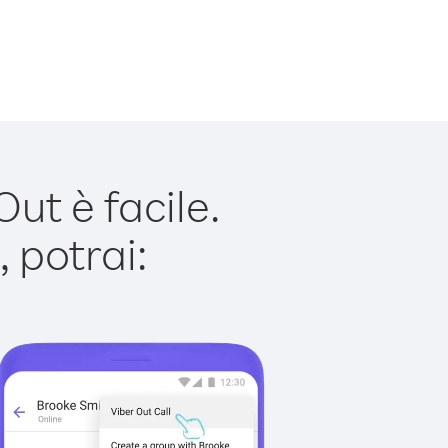
t è facile.
 potrai: