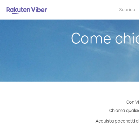
Scarica
Come chi
Con V
Chiama qualsia
Acquista pacchetti di