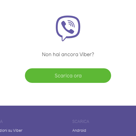
Non hai ancora Viber?
Scarica ora
DA
SCARICA
ioni su Viber
Android