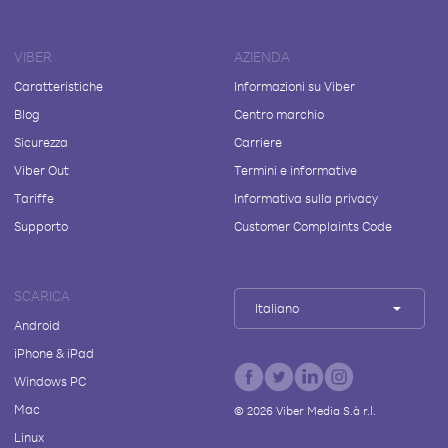
VIBER
AZIENDA
Caratteristiche
Informazioni su Viber
Blog
Centro marchio
Sicurezza
Carriere
Viber Out
Termini e informative
Tariffe
Informativa sulla privacy
Supporto
Customer Complaints Code
SCARICA
Italiano
Android
iPhone & iPad
Windows PC
Mac
©
2026
Viber Media S.à r.l.
Linux