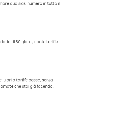
mare qualsiasi numero in tutto il
iodo di 30 giorni, con le tariffe
ellulari a tariffe basse, senza
hiamate che stai già facendo.