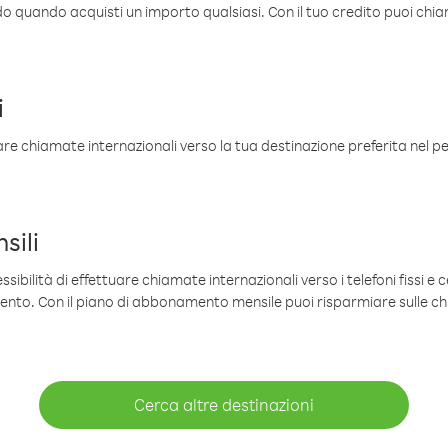
ldo quando acquisti un importo qualsiasi. Con il tuo credito puoi chia
i
are chiamate internazionali verso la tua destinazione preferita nel per
sili
sibilità di effettuare chiamate internazionali verso i telefoni fissi e c
mento. Con il piano di abbonamento mensile puoi risparmiare sulle c
Cerca altre destinazioni