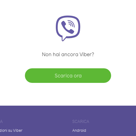
Non hai ancora Viber?
Scarica ora
DA
SCARICA
ioni su Viber
Android