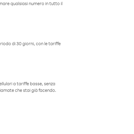
mare qualsiasi numero in tutto il
iodo di 30 giorni, con le tariffe
ellulari a tariffe basse, senza
hiamate che stai già facendo.