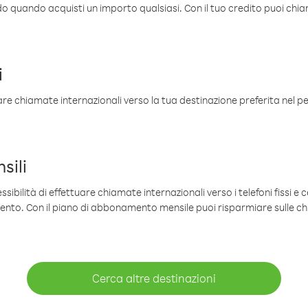
ldo quando acquisti un importo qualsiasi. Con il tuo credito puoi chia
i
are chiamate internazionali verso la tua destinazione preferita nel per
sili
sibilità di effettuare chiamate internazionali verso i telefoni fissi e c
mento. Con il piano di abbonamento mensile puoi risparmiare sulle c
Cerca altre destinazioni