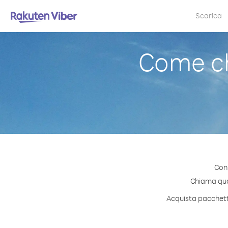
Scarica
Come c
Con
Chiama qual
Acquista pacchetti