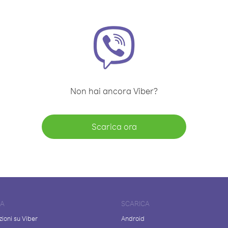
Non hai ancora Viber?
Scarica ora
DA
SCARICA
ioni su Viber
Android