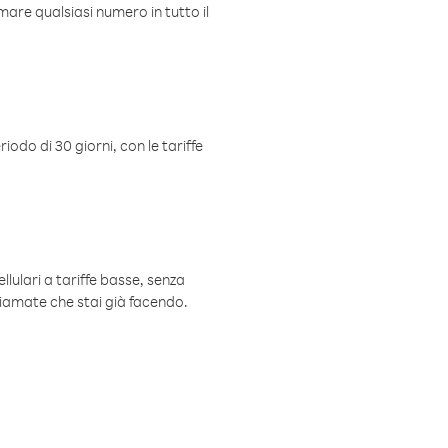
mare qualsiasi numero in tutto il
iodo di 30 giorni, con le tariffe
ellulari a tariffe basse, senza
hiamate che stai già facendo.