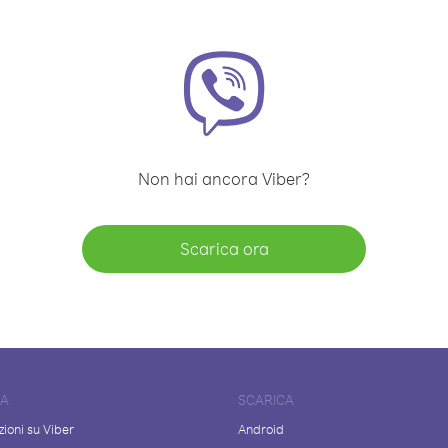
Non hai ancora Viber?
Scarica ora
DA
SCARICA
ioni su Viber
Android