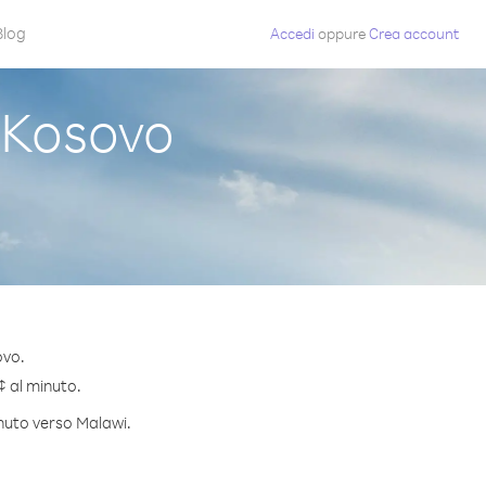
Blog
Accedi
oppure
Crea account
 Kosovo
ovo.
¢ al minuto.
inuto verso Malawi.