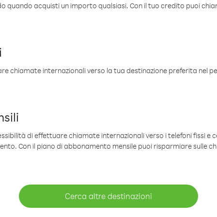
ldo quando acquisti un importo qualsiasi. Con il tuo credito puoi chia
i
are chiamate internazionali verso la tua destinazione preferita nel per
sili
sibilità di effettuare chiamate internazionali verso i telefoni fissi e c
mento. Con il piano di abbonamento mensile puoi risparmiare sulle c
Cerca altre destinazioni