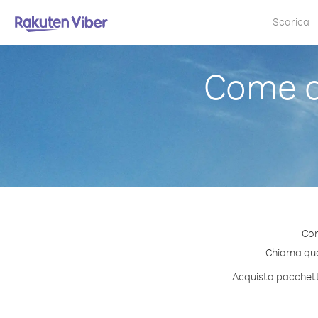
Scarica
Come c
Con
Chiama qual
Acquista pacchetti