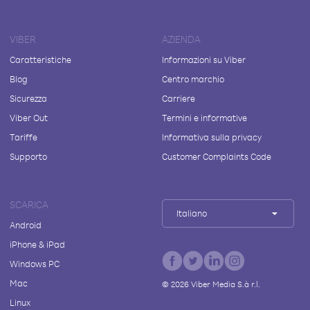
VIBER
AZIENDA
Caratteristiche
Informazioni su Viber
Blog
Centro marchio
Sicurezza
Carriere
Viber Out
Termini e informative
Tariffe
Informativa sulla privacy
Supporto
Customer Complaints Code
SCARICA
Italiano
Android
iPhone & iPad
Windows PC
Mac
©
2026
Viber Media S.à r.l.
Linux