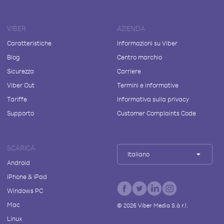
VIBER
AZIENDA
Caratteristiche
Informazioni su Viber
Blog
Centro marchio
Sicurezza
Carriere
Viber Out
Termini e informative
Tariffe
Informativa sulla privacy
Supporto
Customer Complaints Code
SCARICA
Italiano
Android
iPhone & iPad
Windows PC
Mac
©
2026
Viber Media S.à r.l.
Linux