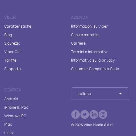
VIBER
AZIENDA
Caratteristiche
Informazioni su Viber
Blog
Centro marchio
Sicurezza
Carriere
Viber Out
Termini e informative
Tariffe
Informativa sulla privacy
Supporto
Customer Complaints Code
SCARICA
Italiano
Android
iPhone & iPad
Windows PC
Mac
©
2026
Viber Media S.à r.l.
Linux