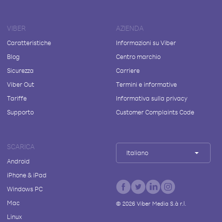
VIBER
AZIENDA
Caratteristiche
Informazioni su Viber
Blog
Centro marchio
Sicurezza
Carriere
Viber Out
Termini e informative
Tariffe
Informativa sulla privacy
Supporto
Customer Complaints Code
SCARICA
Italiano
Android
iPhone & iPad
Windows PC
Mac
©
2026
Viber Media S.à r.l.
Linux