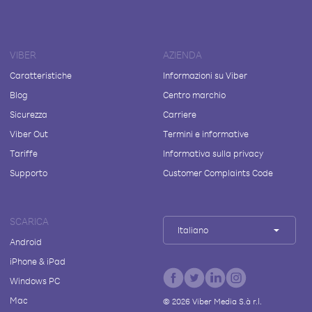
VIBER
AZIENDA
Caratteristiche
Informazioni su Viber
Blog
Centro marchio
Sicurezza
Carriere
Viber Out
Termini e informative
Tariffe
Informativa sulla privacy
Supporto
Customer Complaints Code
SCARICA
Italiano
Android
iPhone & iPad
Windows PC
Mac
©
2026
Viber Media S.à r.l.