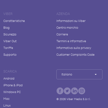
VIBER
AZIENDA
Caratteristiche
Informazioni su Viber
Blog
Centro marchio
Sicurezza
Carriere
Viber Out
Termini e informative
Tariffe
Informativa sulla privacy
Supporto
Customer Complaints Code
SCARICA
Italiano
Android
iPhone & iPad
Windows PC
Mac
©
2026
Viber Media S.à r.l.
Linux