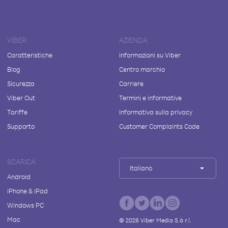
VIBER
AZIENDA
Caratteristiche
Informazioni su Viber
Blog
Centro marchio
Sicurezza
Carriere
Viber Out
Termini e informative
Tariffe
Informativa sulla privacy
Supporto
Customer Complaints Code
SCARICA
Italiano
Android
iPhone & iPad
Windows PC
Mac
©
2026
Viber Media S.à r.l.