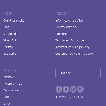
VIBER
AZIENDA
Caratteristiche
Informazioni su Viber
Blog
Centro marchio
Sicurezza
Carriere
Viber Out
Termini e informative
Tariffe
Informativa sulla privacy
Supporto
Customer Complaints Code
SCARICA
Italiano
Android
iPhone & iPad
Windows PC
Mac
©
2026
Viber Media S.à r.l.
Linux