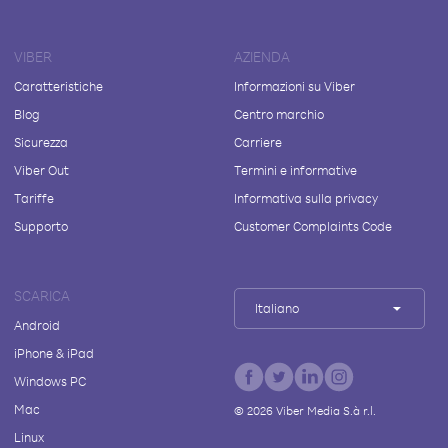
VIBER
AZIENDA
Caratteristiche
Informazioni su Viber
Blog
Centro marchio
Sicurezza
Carriere
Viber Out
Termini e informative
Tariffe
Informativa sulla privacy
Supporto
Customer Complaints Code
SCARICA
Italiano
Android
iPhone & iPad
Windows PC
Mac
©
2026
Viber Media S.à r.l.
Linux