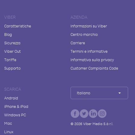
VIBER
AZIENDA
Caratteristiche
Informazioni su Viber
Blog
Centro marchio
Sicurezza
Carriere
Viber Out
Termini e informative
Tariffe
Informativa sulla privacy
Supporto
Customer Complaints Code
SCARICA
Italiano
Android
iPhone & iPad
Windows PC
Mac
©
2026
Viber Media S.à r.l.
Linux