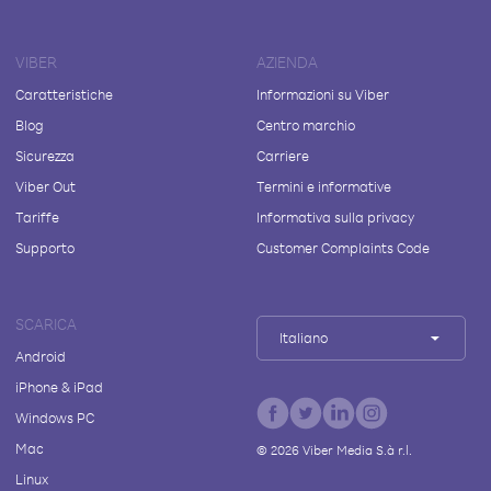
VIBER
AZIENDA
Caratteristiche
Informazioni su Viber
Blog
Centro marchio
Sicurezza
Carriere
Viber Out
Termini e informative
Tariffe
Informativa sulla privacy
Supporto
Customer Complaints Code
SCARICA
Italiano
Android
iPhone & iPad
Windows PC
Mac
©
2026
Viber Media S.à r.l.
Linux