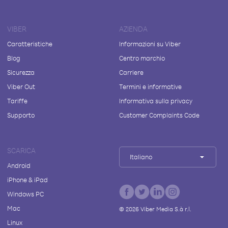
VIBER
AZIENDA
Caratteristiche
Informazioni su Viber
Blog
Centro marchio
Sicurezza
Carriere
Viber Out
Termini e informative
Tariffe
Informativa sulla privacy
Supporto
Customer Complaints Code
SCARICA
Italiano
Android
iPhone & iPad
Windows PC
Mac
©
2026
Viber Media S.à r.l.
Linux