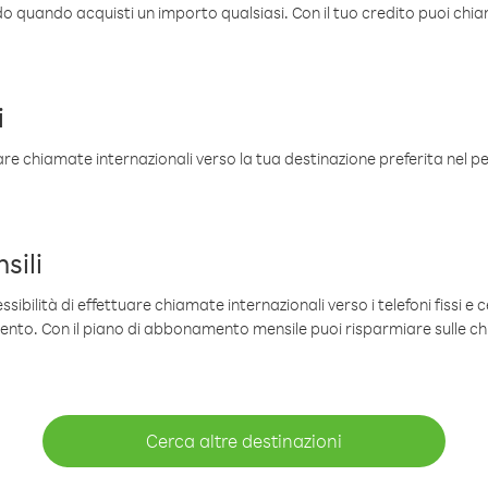
ldo quando acquisti un importo qualsiasi. Con il tuo credito puoi chia
i
are chiamate internazionali verso la tua destinazione preferita nel per
sili
sibilità di effettuare chiamate internazionali verso i telefoni fissi e c
mento. Con il piano di abbonamento mensile puoi risparmiare sulle c
Cerca altre destinazioni