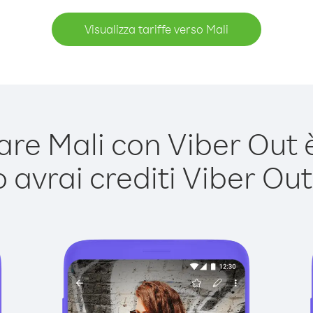
Visualizza tariffe verso Mali
re Mali con Viber Out è 
avrai crediti Viber Out,