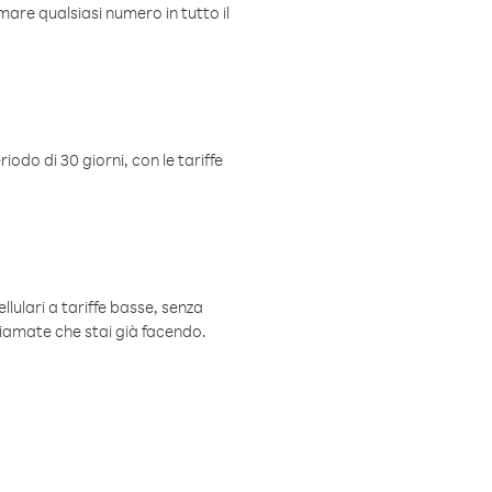
mare qualsiasi numero in tutto il
iodo di 30 giorni, con le tariffe
ellulari a tariffe basse, senza
hiamate che stai già facendo.