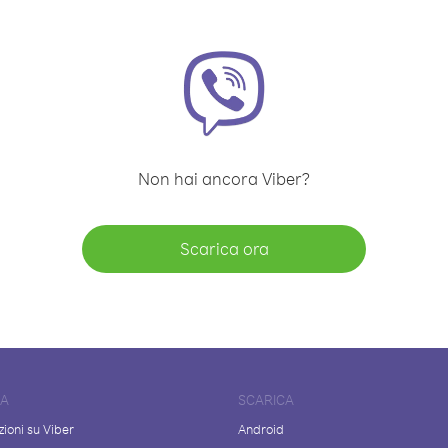
Non hai ancora Viber?
Scarica ora
DA
SCARICA
ioni su Viber
Android