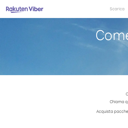
Scarica
Come
C
Chiama qua
Acquista pacchett