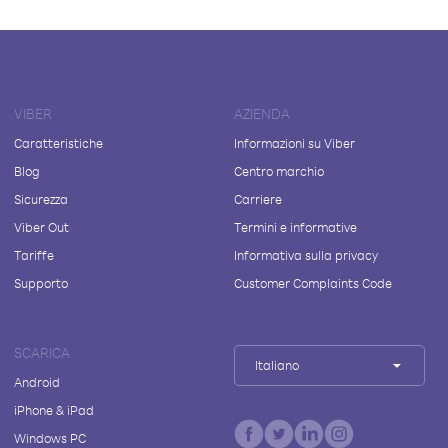
VIBER
AZIENDA
Caratteristiche
Informazioni su Viber
Blog
Centro marchio
Sicurezza
Carriere
Viber Out
Termini e informative
Tariffe
Informativa sulla privacy
Supporto
Customer Complaints Code
SCARICA
Italiano
Android
iPhone & iPad
Windows PC