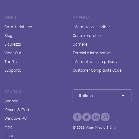
VIBER
AZIENDA
Caratteristiche
Informazioni su Viber
Blog
Centro marchio
Sicurezza
Carriere
Viber Out
Termini e informative
Tariffe
Informativa sulla privacy
Supporto
Customer Complaints Code
SCARICA
Italiano
Android
iPhone & iPad
Windows PC
Mac
©
2026
Viber Media S.à r.l.
Linux