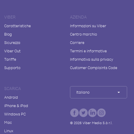
VIBER
AZIENDA
Caratteristiche
Informazioni su Viber
Blog
Centro marchio
Sicurezza
Carriere
Viber Out
Termini e informative
Tariffe
Informativa sulla privacy
Supporto
Customer Complaints Code
SCARICA
Italiano
Android
iPhone & iPad
Windows PC
Mac
©
2026
Viber Media S.à r.l.
Linux