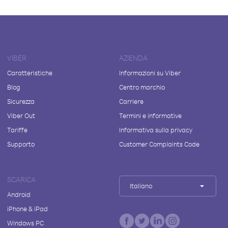
VIBER
AZIENDA
Caratteristiche
Informazioni su Viber
Blog
Centro marchio
Sicurezza
Carriere
Viber Out
Termini e informative
Tariffe
Informativa sulla privacy
Supporto
Customer Complaints Code
SCARICA
Italiano
Android
iPhone & iPad
Windows PC