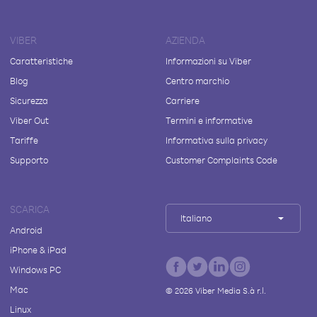
VIBER
AZIENDA
Caratteristiche
Informazioni su Viber
Blog
Centro marchio
Sicurezza
Carriere
Viber Out
Termini e informative
Tariffe
Informativa sulla privacy
Supporto
Customer Complaints Code
SCARICA
Italiano
Android
iPhone & iPad
Windows PC
Mac
©
2026
Viber Media S.à r.l.
Linux