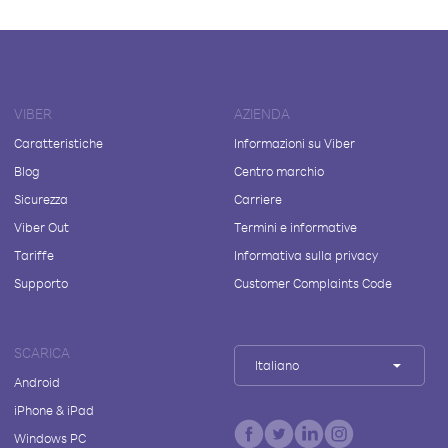
VIBER
AZIENDA
Caratteristiche
Informazioni su Viber
Blog
Centro marchio
Sicurezza
Carriere
Viber Out
Termini e informative
Tariffe
Informativa sulla privacy
Supporto
Customer Complaints Code
SCARICA
Italiano
Android
iPhone & iPad
Windows PC