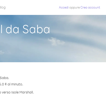
Blog
Accedi
oppure
Crea account
l da Saba
 Saba.
5.0 ¢ al minuto.
o verso Isole Marshall.