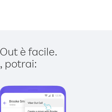
ut è facile.
 potrai: