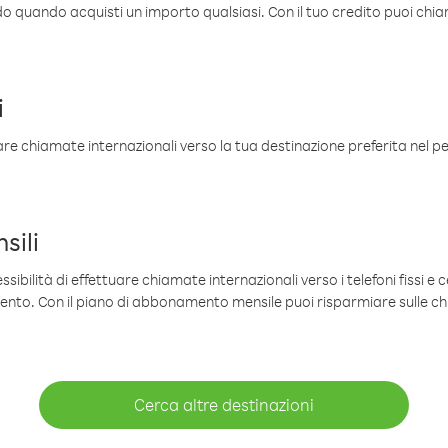
ldo quando acquisti un importo qualsiasi. Con il tuo credito puoi chia
i
are chiamate internazionali verso la tua destinazione preferita nel per
sili
sibilità di effettuare chiamate internazionali verso i telefoni fissi e c
mento. Con il piano di abbonamento mensile puoi risparmiare sulle c
Cerca altre destinazioni