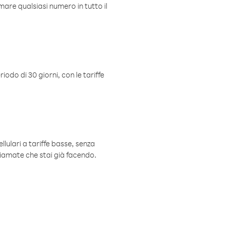
mare qualsiasi numero in tutto il
iodo di 30 giorni, con le tariffe
ellulari a tariffe basse, senza
hiamate che stai già facendo.