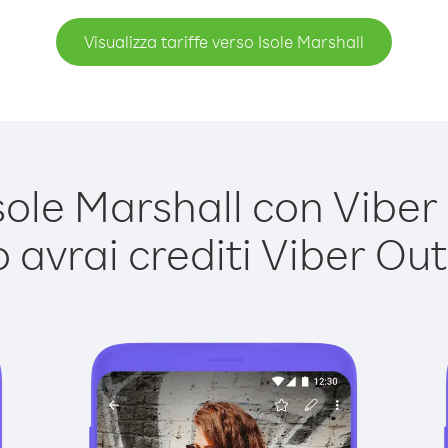
Visualizza tariffe verso Isole Marshall
ole Marshall con Viber O
avrai crediti Viber Out,