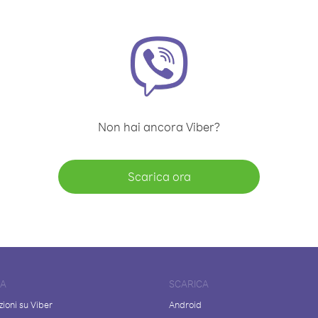
Non hai ancora Viber?
Scarica ora
DA
SCARICA
ioni su Viber
Android