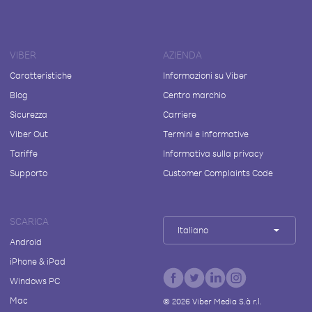
VIBER
AZIENDA
Caratteristiche
Informazioni su Viber
Blog
Centro marchio
Sicurezza
Carriere
Viber Out
Termini e informative
Tariffe
Informativa sulla privacy
Supporto
Customer Complaints Code
SCARICA
Italiano
Android
iPhone & iPad
Windows PC
Mac
©
2026
Viber Media S.à r.l.