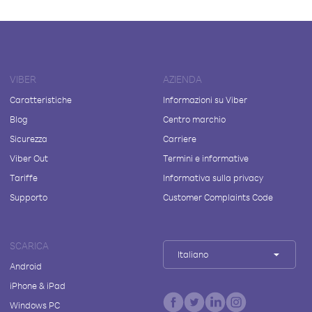
VIBER
AZIENDA
Caratteristiche
Informazioni su Viber
Blog
Centro marchio
Sicurezza
Carriere
Viber Out
Termini e informative
Tariffe
Informativa sulla privacy
Supporto
Customer Complaints Code
SCARICA
Italiano
Android
iPhone & iPad
Windows PC