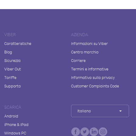
VIBER
AZIENDA
Caratteristiche
Informazioni su Viber
Blog
Centro marchio
Sicurezza
Carriere
Viber Out
Termini e informative
Tariffe
Informativa sulla privacy
Supporto
Customer Complaints Code
SCARICA
Italiano
Android
iPhone & iPad
Windows PC