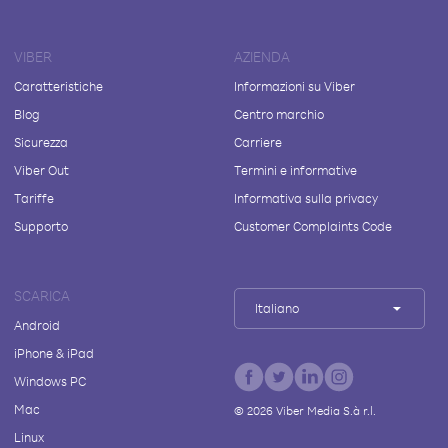
VIBER
AZIENDA
Caratteristiche
Informazioni su Viber
Blog
Centro marchio
Sicurezza
Carriere
Viber Out
Termini e informative
Tariffe
Informativa sulla privacy
Supporto
Customer Complaints Code
SCARICA
Italiano
Android
iPhone & iPad
Windows PC
Mac
©
2026
Viber Media S.à r.l.
Linux