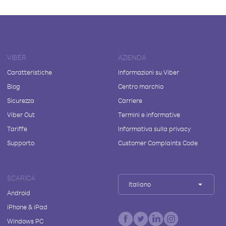
VIBER
AZIENDA
Caratteristiche
Informazioni su Viber
Blog
Centro marchio
Sicurezza
Carriere
Viber Out
Termini e informative
Tariffe
Informativa sulla privacy
Supporto
Customer Complaints Code
SCARICA
Italiano
Android
iPhone & iPad
Windows PC