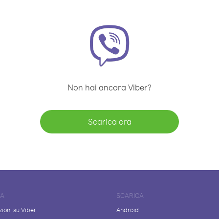
Non hai ancora Viber?
Scarica ora
DA
SCARICA
ioni su Viber
Android