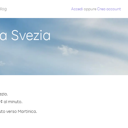
Blog
Accedi
oppure
Crea account
a Svezia
ezia.
 ¢ al minuto.
uto verso Martinica.