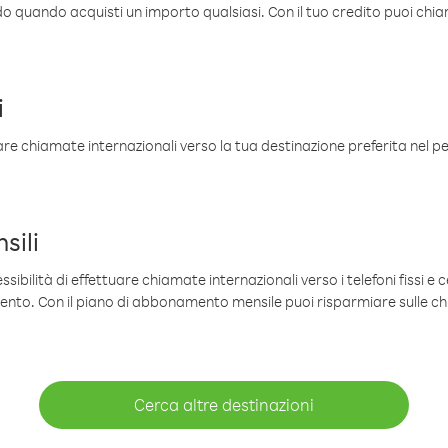
ldo quando acquisti un importo qualsiasi. Con il tuo credito puoi chia
i
are chiamate internazionali verso la tua destinazione preferita nel per
sili
sibilità di effettuare chiamate internazionali verso i telefoni fissi e c
mento. Con il piano di abbonamento mensile puoi risparmiare sulle c
Cerca altre destinazioni