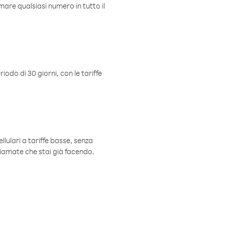
mare qualsiasi numero in tutto il
iodo di 30 giorni, con le tariffe
ellulari a tariffe basse, senza
hiamate che stai già facendo.