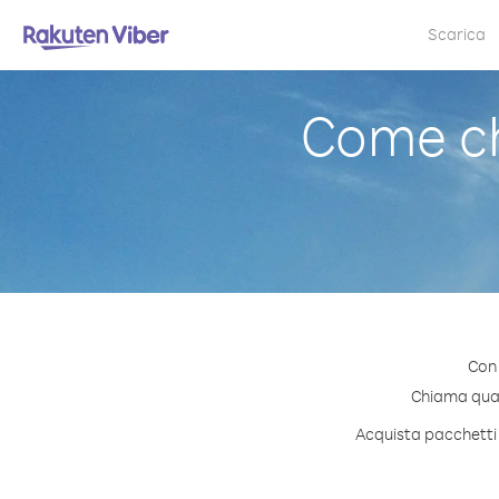
Scarica
Come ch
Con 
Chiama quals
Acquista pacchetti 