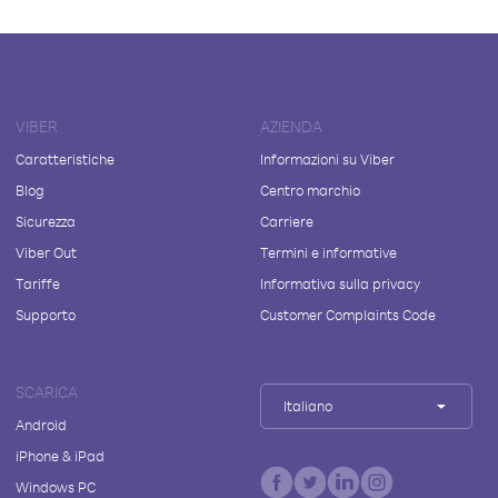
VIBER
AZIENDA
Caratteristiche
Informazioni su Viber
Blog
Centro marchio
Sicurezza
Carriere
Viber Out
Termini e informative
Tariffe
Informativa sulla privacy
Supporto
Customer Complaints Code
SCARICA
Italiano
Android
iPhone & iPad
Windows PC