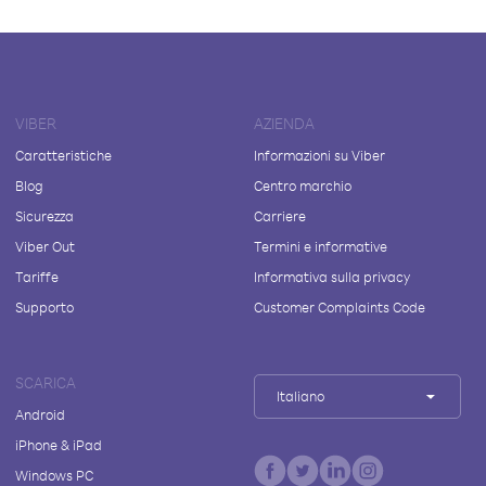
VIBER
AZIENDA
Caratteristiche
Informazioni su Viber
Blog
Centro marchio
Sicurezza
Carriere
Viber Out
Termini e informative
Tariffe
Informativa sulla privacy
Supporto
Customer Complaints Code
SCARICA
Italiano
Android
iPhone & iPad
Windows PC