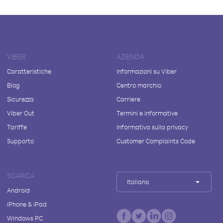
VIBER
AZIENDA
Caratteristiche
Informazioni su Viber
Blog
Centro marchio
Sicurezza
Carriere
Viber Out
Termini e informative
Tariffe
Informativa sulla privacy
Supporto
Customer Complaints Code
SCARICA
Italiano
Android
iPhone & iPad
Windows PC