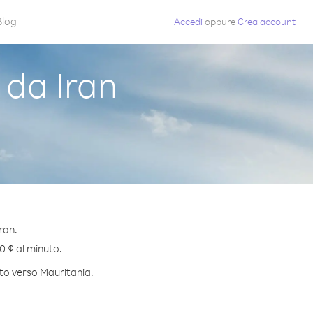
Blog
Accedi
oppure
Crea account
da Iran
ran.
.0 ¢ al minuto.
uto verso Mauritania.