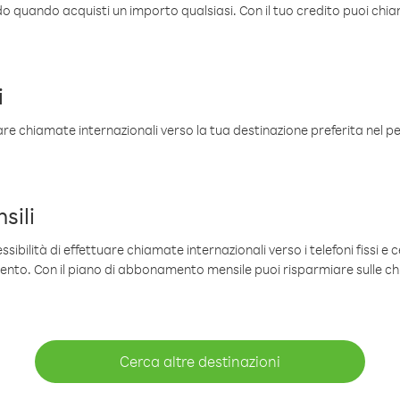
ldo quando acquisti un importo qualsiasi. Con il tuo credito puoi chia
i
are chiamate internazionali verso la tua destinazione preferita nel per
sili
sibilità di effettuare chiamate internazionali verso i telefoni fissi e c
mento. Con il piano di abbonamento mensile puoi risparmiare sulle c
Cerca altre destinazioni