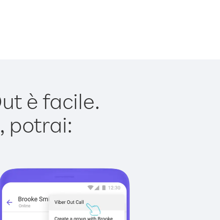
t è facile.
 potrai: