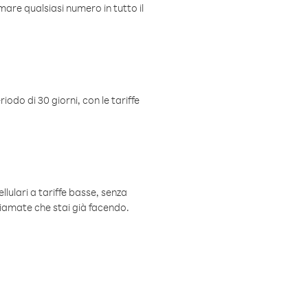
mare qualsiasi numero in tutto il
iodo di 30 giorni, con le tariffe
ellulari a tariffe basse, senza
hiamate che stai già facendo.