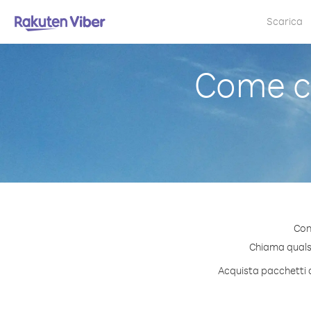
Scarica
Come c
Con
Chiama qualsia
Acquista pacchetti d