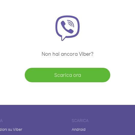
Non hai ancora Viber?
Scarica ora
DA
SCARICA
ioni su Viber
Android