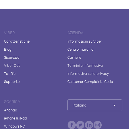
VIBER
AZIENDA
Caratteristiche
Informazioni su Viber
Blog
Centro marchio
Sicurezza
Carriere
Viber Out
Termini e informative
Tariffe
Informativa sulla privacy
Supporto
Customer Complaints Code
SCARICA
Italiano
Android
iPhone & iPad
Windows PC