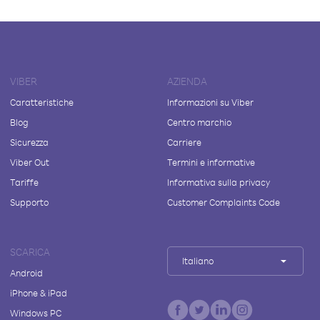
VIBER
AZIENDA
Caratteristiche
Informazioni su Viber
Blog
Centro marchio
Sicurezza
Carriere
Viber Out
Termini e informative
Tariffe
Informativa sulla privacy
Supporto
Customer Complaints Code
SCARICA
Italiano
Android
iPhone & iPad
Windows PC