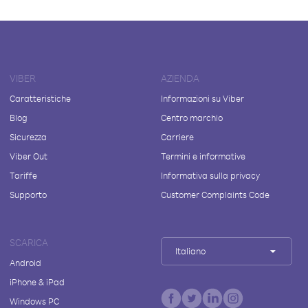
VIBER
AZIENDA
Caratteristiche
Informazioni su Viber
Blog
Centro marchio
Sicurezza
Carriere
Viber Out
Termini e informative
Tariffe
Informativa sulla privacy
Supporto
Customer Complaints Code
SCARICA
Italiano
Android
iPhone & iPad
Windows PC