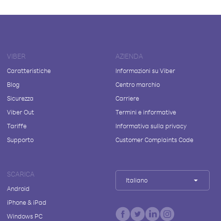
VIBER
AZIENDA
Caratteristiche
Informazioni su Viber
Blog
Centro marchio
Sicurezza
Carriere
Viber Out
Termini e informative
Tariffe
Informativa sulla privacy
Supporto
Customer Complaints Code
SCARICA
Italiano
Android
iPhone & iPad
Windows PC