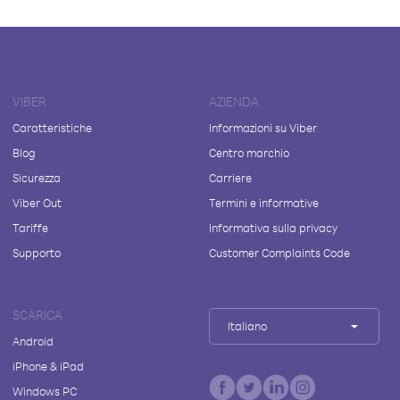
VIBER
AZIENDA
Caratteristiche
Informazioni su Viber
Blog
Centro marchio
Sicurezza
Carriere
Viber Out
Termini e informative
Tariffe
Informativa sulla privacy
Supporto
Customer Complaints Code
SCARICA
Italiano
Android
iPhone & iPad
Windows PC