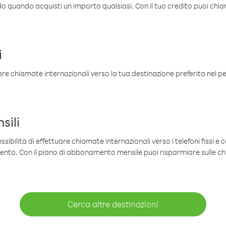
ldo quando acquisti un importo qualsiasi. Con il tuo credito puoi chia
i
are chiamate internazionali verso la tua destinazione preferita nel per
sili
sibilità di effettuare chiamate internazionali verso i telefoni fissi e c
mento. Con il piano di abbonamento mensile puoi risparmiare sulle c
Cerca altre destinazioni