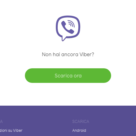
Non hai ancora Viber?
Scarica ora
DA
SCARICA
ioni su Viber
Android