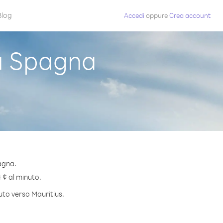
Blog
Accedi
oppure
Crea account
a Spagna
agna.
4 ¢ al minuto.
uto verso Mauritius.