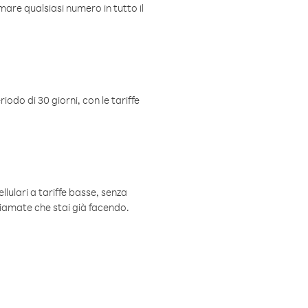
mare qualsiasi numero in tutto il
iodo di 30 giorni, con le tariffe
ellulari a tariffe basse, senza
hiamate che stai già facendo.