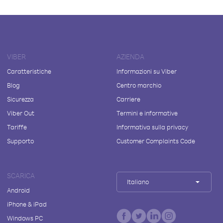
VIBER
AZIENDA
Caratteristiche
Informazioni su Viber
Blog
Centro marchio
Sicurezza
Carriere
Viber Out
Termini e informative
Tariffe
Informativa sulla privacy
Supporto
Customer Complaints Code
SCARICA
Italiano
Android
iPhone & iPad
Windows PC