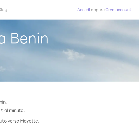
Blog
Accedi
oppure
Crea account
a Benin
nin.
 ¢ al minuto.
inuto verso Mayotte.