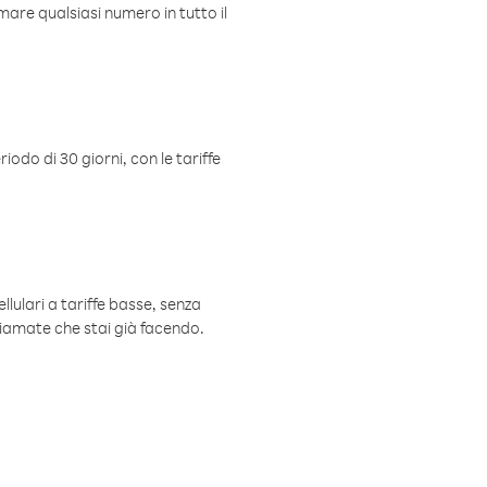
mare qualsiasi numero in tutto il
iodo di 30 giorni, con le tariffe
ellulari a tariffe basse, senza
hiamate che stai già facendo.