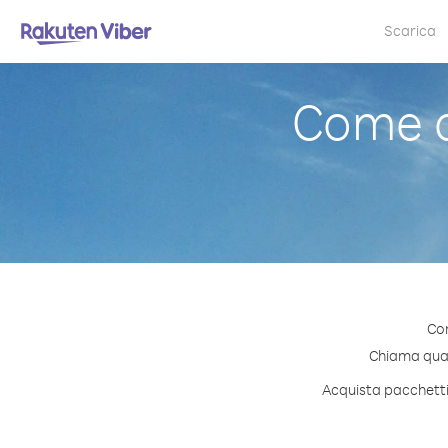
Scarica
Come c
Con
Chiama quals
Acquista pacchetti 