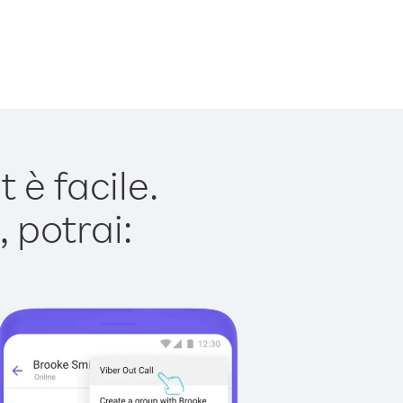
è facile.
 potrai: