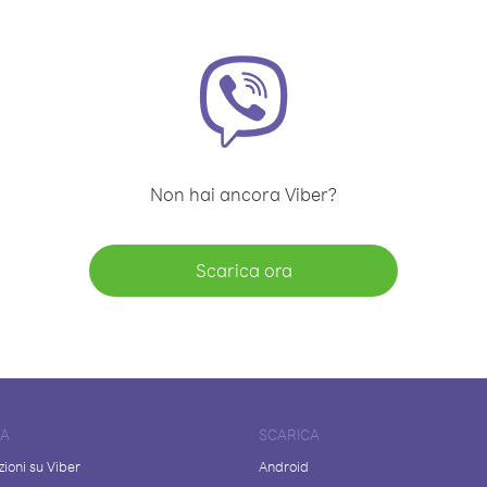
Non hai ancora Viber?
Scarica ora
DA
SCARICA
ioni su Viber
Android