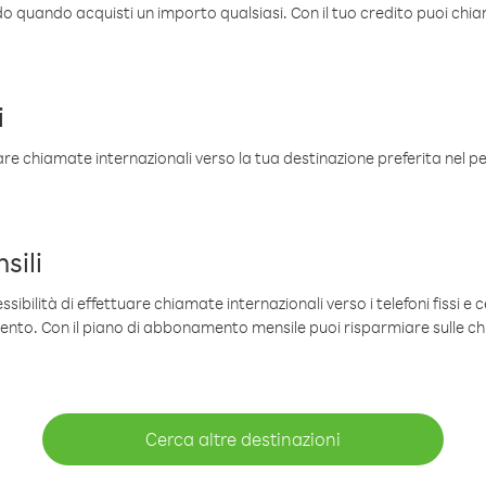
ldo quando acquisti un importo qualsiasi. Con il tuo credito puoi chia
i
are chiamate internazionali verso la tua destinazione preferita nel per
sili
sibilità di effettuare chiamate internazionali verso i telefoni fissi e c
mento. Con il piano di abbonamento mensile puoi risparmiare sulle c
Cerca altre destinazioni